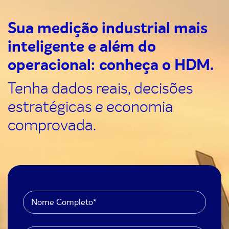
Sua medição industrial mais
inteligente e além do
operacional: conheça o HDM.
Tenha dados reais, decisões
estratégicas e economia
comprovada.